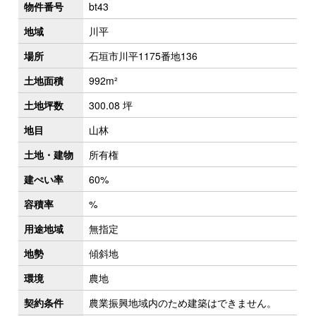
物件番号
bt43
地域
川平
場所
石垣市川平1175番地136
土地面積
992m²
土地坪数
300.08 坪
地目
山林
土地・建物
所有権
建ぺい率
60%
容積率
%
用途地域
無指定
地勢
傾斜地
環境
農地
契約条件
農業振興地域内のため建築はできません。