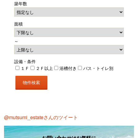
築年数
面積
～
設備・条件
１Ｆ
２Ｆ以上
浴槽付き
バス・トイレ別
@mutsumi_estateさんのツイート
お問い合わせはお気軽に